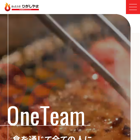
OPEN
会社概要
新着情報
グループ内店舗一覧
焼肉レストラン ひがしやま
炭焼牛たん 東山
O
n
e
T
e
a
m
わんぴーす
リクルート
食を通じて全ての人に