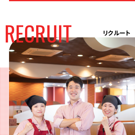
R
E
C
R
U
I
T
リ
ク
ル
ー
ト