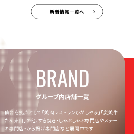
新着情報一覧へ
B
R
A
N
D
グ
ル
ー
プ
内
店
舗
一
覧
仙台を拠点として「焼肉レストランひがしやま」「炭焼牛
たん東山」の他、
すき焼き・しゃぶしゃぶ専門店やステー
キ専門店・から揚げ専門店など展開中です