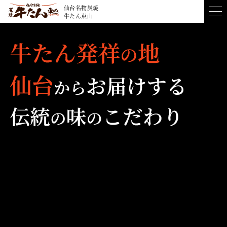
men
仙台名物炭焼
牛たん東山